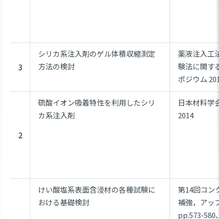
シリカ系注入剤のゲル体積収縮測定
薬液注入工
3
方法の検討
験法に関す
ポジウム 20
硫酸イオン吸着特性を利用したシリ
日本材料学
カ系注入剤
2014
2
けい酸塩系表面含浸材の各種試験に
第14回コ
おける基礎検討
補強，アッ
pp.573-580、