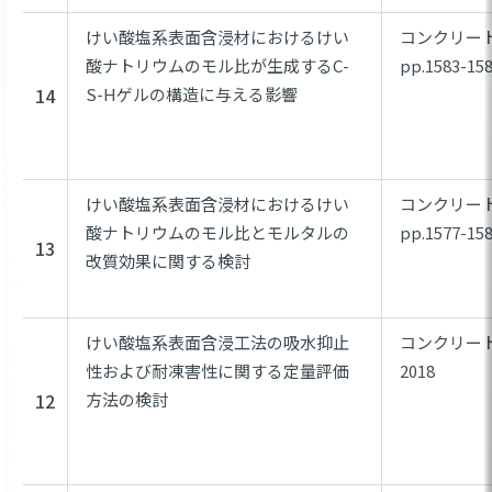
けい酸塩系表面含浸材におけるけい
コンクリート工
酸ナトリウムのモル比が生成するC-
pp.1583-15
14
S-Hゲルの構造に与える影響
けい酸塩系表面含浸材におけるけい
コンクリート工
酸ナトリウムのモル比とモルタルの
pp.1577-15
13
改質効果に関する検討
けい酸塩系表面含浸工法の吸水抑止
コンクリート工
性および耐凍害性に関する定量評価
2018
12
方法の検討