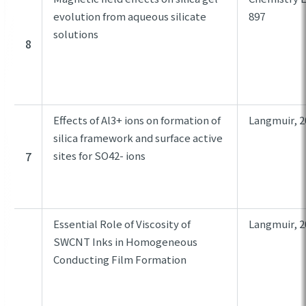
evolution from aqueous silicate
897
solutions
8
Effects of Al3+ ions on formation of
Langmuir, 20
silica framework and surface active
7
sites for SO42- ions
Essential Role of Viscosity of
Langmuir, 2
SWCNT Inks in Homogeneous
Conducting Film Formation