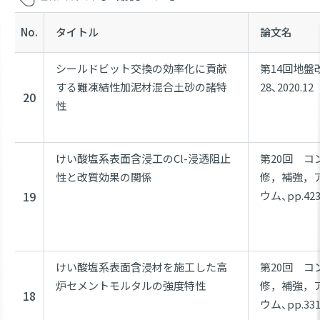
No.
タイトル
論文名
シールドビット交換の効率化に貢献
第14回地盤改
する難凍結性加泥材混合土砂の諸特
28、2020.12
20
性
けい酸塩系表面含浸工のCl-浸透阻止
第20回 
性と改質効果の関係
修，補強，
19
ウム、pp.423-
けい酸塩系表面含浸材を施工した高
第20回 
炉セメントモルタルの強度特性
修，補強，
18
ウム、pp.331-