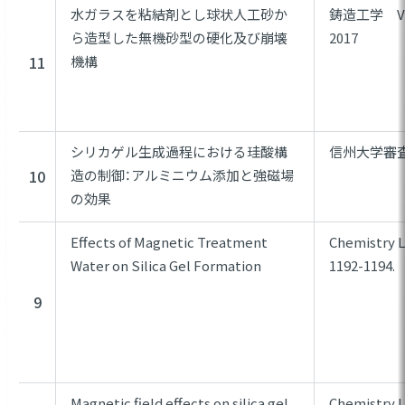
水ガラスを粘結剤とし球状人工砂か
鋳造工学 Vol.
ら造型した無機砂型の硬化及び崩壊
2017
11
機構
シリカゲル生成過程における珪酸構
信州大学審査
10
造の制御：アルミニウム添加と強磁場
の効果
Effects of Magnetic Treatment
Chemistry Le
Water on Silica Gel Formation
1192-1194.
9
Magnetic field effects on silica gel
Chemistry Le