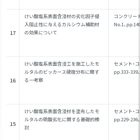
けい酸塩系表面含浸材の劣化因子侵
コンクリート工
入阻止性に与えるカルシウム補助材
No.1、pp.140
17
の効果について
けい酸塩系表面含浸工を施工したモ
セメント・コ
ルタルのビッカース硬度分布に関す
pp.333-339
16
る一考察
けい酸塩系表面含浸材を塗布したモ
セメント・コ
ルタルの硫酸劣化に関する基礎的検
pp.229-236
15
討