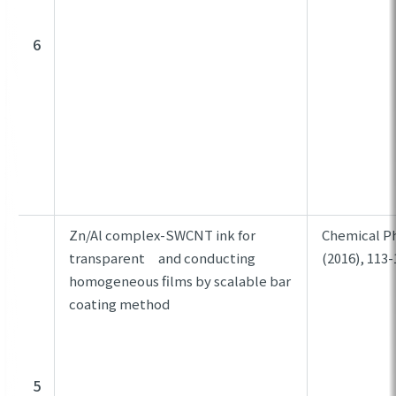
6
Zn/Al complex-SWCNT ink for
Chemical Ph
transparent and conducting
(2016), 113-
homogeneous films by scalable bar
coating method
5