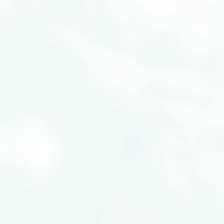
から得られた知見を応用するべく技術開発も行って
いるほか、開発した応用技術を新たな製品開発につ
なげています。さらに、お客様のニーズを開発体制に
フィードバックすることで、より社会に貢献できる
製品づくりに役立てています。
研究開発