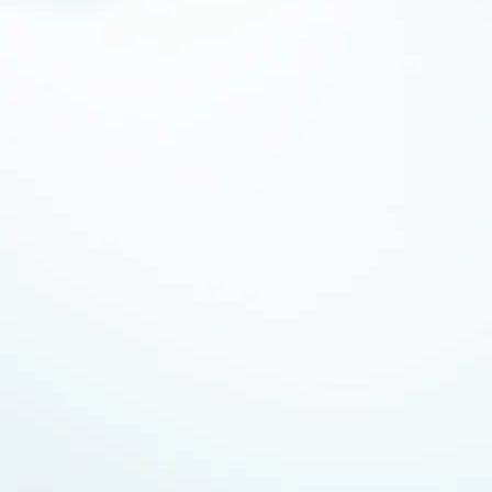
当社の薬液注入用土質安定剤「シリカショット」は、
現場数2000件以上の実績を誇り、国内外の多くのお
客様から支持されています。また浸透性コンクリー
ト強化防水材の「ポルトグラス＆ウォータードリー
ム」は、コンクリートを劣化因子から護り、寿命を伸
ばす特徴を持ちます。その他、シリカを利用した芝生
用資材やカーボンナノチューブ分散液などに注力す
るなど、新たな珪酸ソーダの市場開拓に挑んでいま
す。
製品情報