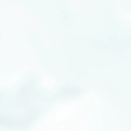
Featured
Products
注力製品
長年の珪酸ソーダの
研究成果として
さまざまな誘導品を販売