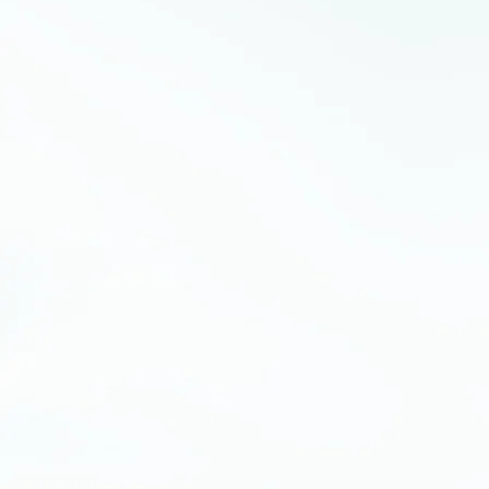
Materials Development
Contract
受託材料開発
カスタム材料の
開発から量産まで取り組む
受託材料開発サービス
当社ではハウトフォーム®という名称で、無機材料の
受託材料開発を行っており、お客様の商品化に役立
つカスタム材料の開発から量産までを一貫対応して
います。
セラミックス、エレクトロニクス、フォトニクスなど
伝統的分野から最先端分野まで幅広く実績を残して
います。
受託材料開発について