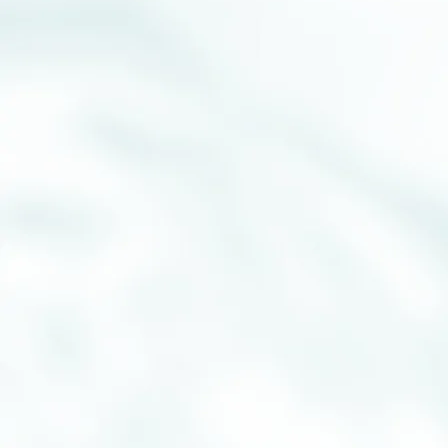
Research
and Development
研究開発
珪酸ソーダの
構造解析をはじめ、
基礎研究に注力
未知なる部分を解明し、
次の可能性へ
テクニカルセンターでは、珪酸ソーダの基礎研究を
通じて構造解析を積極的に進めています。また、そこ