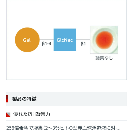
製品の特徴
優れた抗H凝集力
256倍希釈で凝集（2～3%ヒトO型赤血球浮遊液に対し