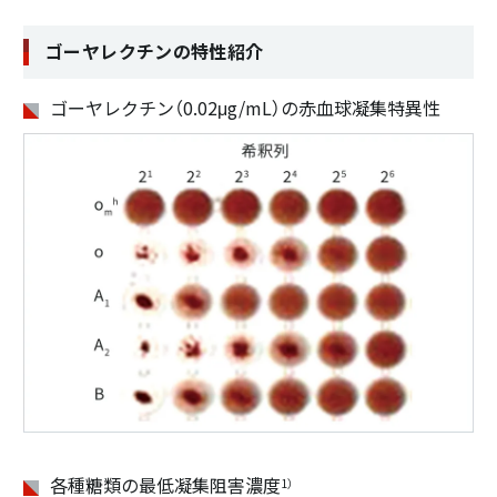
ゴーヤレクチンの特性紹介
ゴーヤレクチン（0.02μg/mL）の赤血球凝集特異性
各種糖類の最低凝集阻害濃度
1）