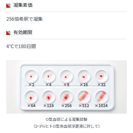
凝集素価
256倍希釈で凝集
有効期限
4℃で180日間
O型血球による凝集試験
（2~3％ヒトO型赤血球浮遊液に対して）