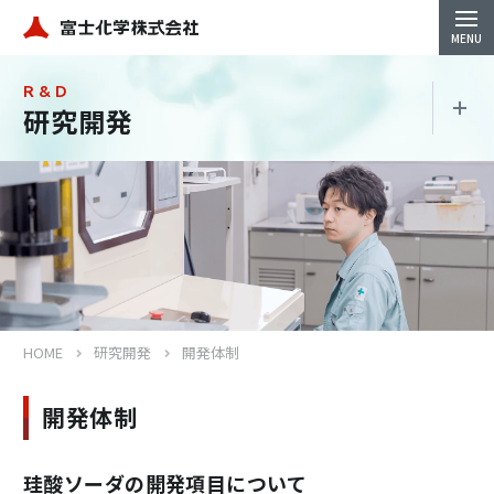
R & D
研究開発
研究開発
開発体制
対外発表
HOME
研究開発
開発体制
開発体制
Close
珪酸ソーダの開発項目について